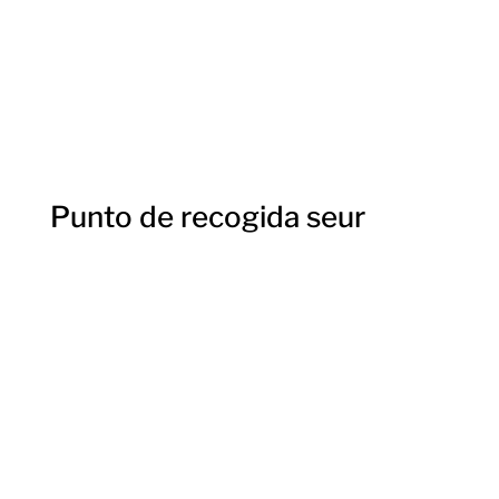
Punto de recogida seur
Electro Lodosa
, empresa asociada a la red
Seur
Pickup. Nuevo punto de recogida en
la localidad. Elígelo en la tramitación de tu
pedido en
compras online
. Ya no será un
problema estar pendiente de tus pedidos,
podrás venir a recogerlo en cualquier
momento.