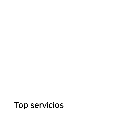
un presupuesto no dudéis en poneros en contacto
con nosotros.
Más información
Top servicios