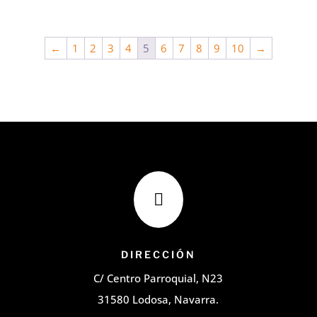
←
1
2
3
4
5
6
7
8
9
10
→

DIRECCIÓN
C/ Centro Parroquial, N23
31580 Lodosa, Navarra.