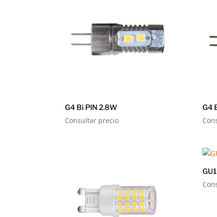
G4 Bi PIN 2.8W
G4 
Consultar precio
Cons
GU1
Cons