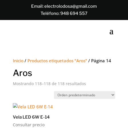
Email:
electrolodosa@gmail.com
Teléfono:
948 694 557
Inicio
/
Productos etiquetados “Aros”
/ Página 14
Aros
Mostrando 118–118 de 118 resultados
Vela LED 6W E-14
Consultar precio