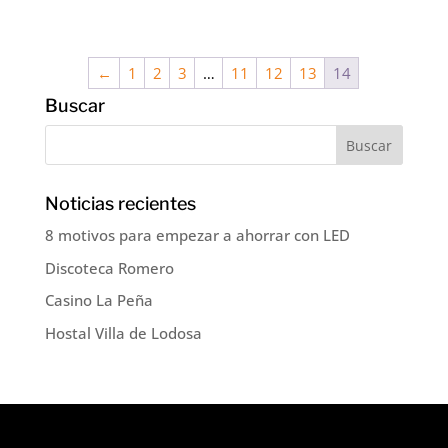
←
1
2
3
…
11
12
13
14
Buscar
Noticias recientes
8 motivos para empezar a ahorrar con LED
Discoteca Romero
Casino La Peña
Hostal Villa de Lodosa